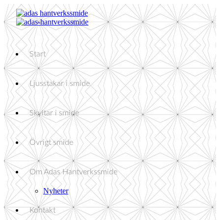
Start
Ljusstakar i smide
Skyltar i smide
Övrigt smide
Om Adas Hantverkssmide
Nyheter
Kontakt