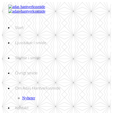
Start
Ljusstakar i smide
Skyltar i smide
Övrigt smide
Om Adas Hantverkssmide
Nyheter
Kontakt