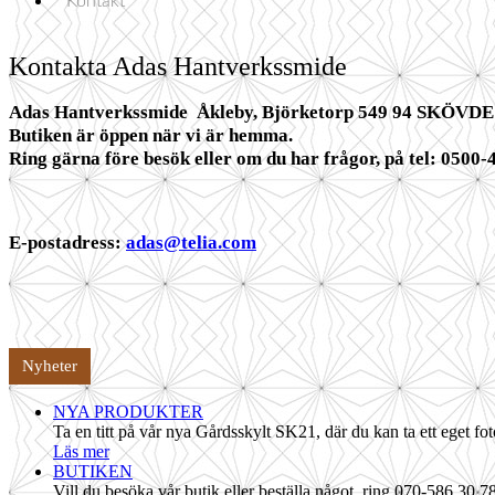
Kontakt
Kontakta Adas Hantverkssmide
Adas Hantverkssmide Åkleby, Björketorp 549 94 SKÖVDE 
Butiken är öppen när vi är hemma.
Ring gärna före besök eller om du har frågor, på tel:
0500-
E-postadress:
adas@telia.com
Nyheter
NYA PRODUKTER
Ta en titt på vår nya Gårdsskylt SK21, där du kan ta ett eget foto
Läs mer
BUTIKEN
Vill du besöka vår butik eller beställa något, ring 070-586 30 78