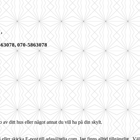
,
463078
,
070-5863078
 av ditt hus eller något annat du vill ha på din skylt.
 eller skicka E-post till adas@telia.com. Jag finns alltid tillgänglig. V