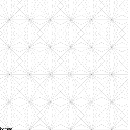
älkomna!