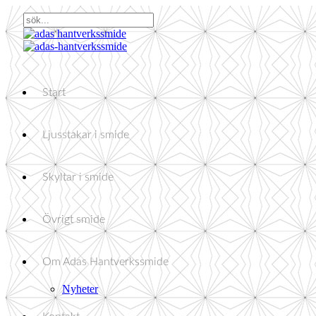
Start
Ljusstakar i smide
Skyltar i smide
Övrigt smide
Om Adas Hantverkssmide
Nyheter